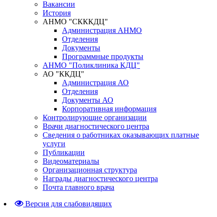
Вакансии
История
АНМО "СКККДЦ"
Администрация АНМО
Отделения
Документы
Программные продукты
АНМО "Поликлиника КДЦ"
АО "ККДЦ"
Администрация АО
Отделения
Документы АО
Корпоративная информация
Контролирующие организации
Врачи диагностического центра
Сведения о работниках оказывающих платные
услуги
Публикации
Видеоматериалы
Организационная структура
Награды диагностического центра
Почта главного врача
Версия для слабовидящих