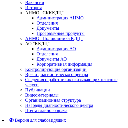
Вакансии
История
АНМО "СКККДЦ"
Администрация АНМО
Отделения
Документы
Программные продукты
АНМО "Поликлиника КДЦ"
АО "ККДЦ"
Администрация АО
Отделения
Документы АО
Корпоративная информация
Контролирующие организации
Врачи диагностического центра
Сведения о работниках оказывающих платные
услуги
Публикации
Видеоматериалы
Организационная структура
Награды диагностического центра
Почта главного врача
Версия для слабовидящих