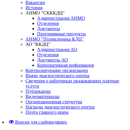
Вакансии
История
АНМО "СКККДЦ"
Администрация АНМО
Отделения
Документы
Программные продукты
АНМО "Поликлиника КДЦ"
АО "ККДЦ"
Администрация АО
Отделения
Документы АО
Корпоративная информация
Контролирующие организации
Врачи диагностического центра
Сведения о работниках оказывающих платные
услуги
Публикации
Видеоматериалы
Организационная структура
Награды диагностического центра
Почта главного врача
Версия для слабовидящих