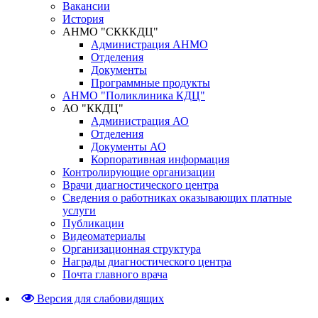
Вакансии
История
АНМО "СКККДЦ"
Администрация АНМО
Отделения
Документы
Программные продукты
АНМО "Поликлиника КДЦ"
АО "ККДЦ"
Администрация АО
Отделения
Документы АО
Корпоративная информация
Контролирующие организации
Врачи диагностического центра
Сведения о работниках оказывающих платные
услуги
Публикации
Видеоматериалы
Организационная структура
Награды диагностического центра
Почта главного врача
Версия для слабовидящих