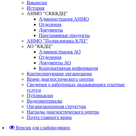
Вакансии
История
АНМО "СКККДЦ"
Администрация АНМО
Отделения
Документы
Программные продукты
АНМО "Поликлиника КДЦ"
АО "ККДЦ"
Администрация АО
Отделения
Документы АО
Корпоративная информация
Контролирующие организации
Врачи диагностического центра
Сведения о работниках оказывающих платные
услуги
Публикации
Видеоматериалы
Организационная структура
Награды диагностического центра
Почта главного врача
Версия для слабовидящих