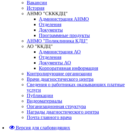
Вакансии
История
АНМО "СКККДЦ"
Администрация АНМО
Отделения
Документы
Программные продукты
АНМО "Поликлиника КДЦ"
АО "ККДЦ"
Администрация АО
Отделения
Документы АО
Корпоративная информация
Контролирующие организации
Врачи диагностического центра
Сведения о работниках оказывающих платные
услуги
Публикации
Видеоматериалы
Организационная структура
Награды диагностического центра
Почта главного врача
Версия для слабовидящих