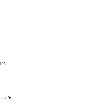
193:
орп. 9: