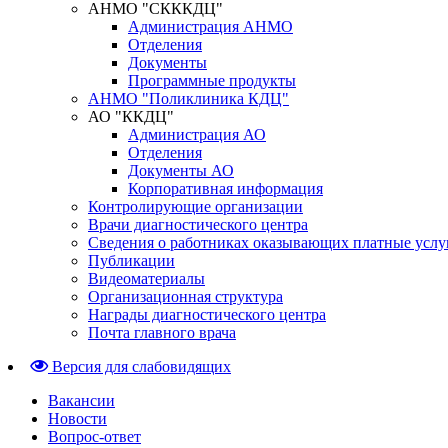
АНМО "СКККДЦ"
Администрация АНМО
Отделения
Документы
Программные продукты
АНМО "Поликлиника КДЦ"
АО "ККДЦ"
Администрация АО
Отделения
Документы АО
Корпоративная информация
Контролирующие организации
Врачи диагностического центра
Сведения о работниках оказывающих платные услу
Публикации
Видеоматериалы
Организационная структура
Награды диагностического центра
Почта главного врача
Версия для слабовидящих
Вакансии
Новости
Вопрос-ответ