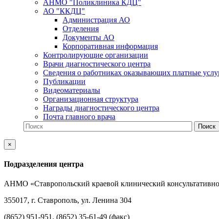
АНМО "Поликлиника КДЦ"
АО "ККДЦ"
Администрация АО
Отделения
Документы АО
Корпоративная информация
Контролирующие организации
Врачи диагностического центра
Сведения о работниках оказывающих платные услу
Публикации
Видеоматериалы
Организационная структура
Награды диагностического центра
Почта главного врача
×
Подразделения центра
АНМО «Ставропольский краевой клинический консультативно
355017, г. Ставрополь, ул. Ленина 304
(8652) 951-951, (8652) 35-61-49 (факс)