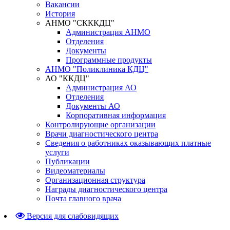
Вакансии
История
АНМО "СКККДЦ"
Администрация АНМО
Отделения
Документы
Программные продукты
АНМО "Поликлиника КДЦ"
АО "ККДЦ"
Администрация АО
Отделения
Документы АО
Корпоративная информация
Контролирующие организации
Врачи диагностического центра
Сведения о работниках оказывающих платные
услуги
Публикации
Видеоматериалы
Организационная структура
Награды диагностического центра
Почта главного врача
Версия для слабовидящих