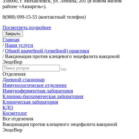
358000, г. Михайловск, ул. Ленина, 201 (в новом жилом
районе «Акварель»).
8(988) 099-15-55 (контактный телефон)
Посмотреть подробнее
Закрыть
Главная
/
Наши услуги
/
Общей врачебной (семейной) практики
/
Вакцинация против клещевого энцефалита вакциной
ЭнцеВир
Отделения
Дневной стационар
Иммунологическое отделение
Иммуноферментная лаборатория
Клинико-биохимическая лаборатория
Клиническая лаборатория
КДО
Косметолог
Все отделения
Вакцинация против клещевого энцефалита вакциной
ЭнцеВир