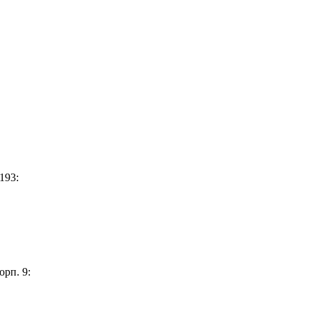
193:
орп. 9: