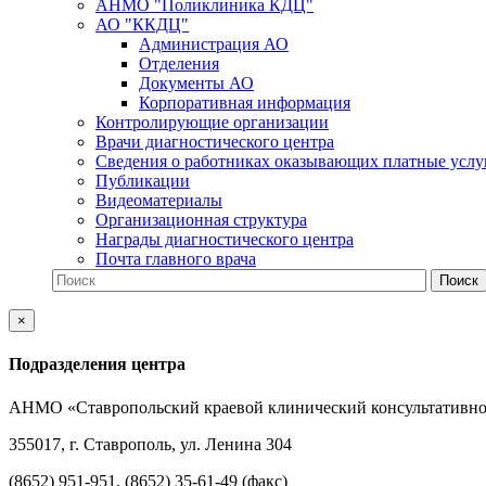
АНМО "Поликлиника КДЦ"
АО "ККДЦ"
Администрация АО
Отделения
Документы АО
Корпоративная информация
Контролирующие организации
Врачи диагностического центра
Сведения о работниках оказывающих платные услу
Публикации
Видеоматериалы
Организационная структура
Награды диагностического центра
Почта главного врача
×
Подразделения центра
АНМО «Ставропольский краевой клинический консультативно
355017, г. Ставрополь, ул. Ленина 304
(8652) 951-951, (8652) 35-61-49 (факс)