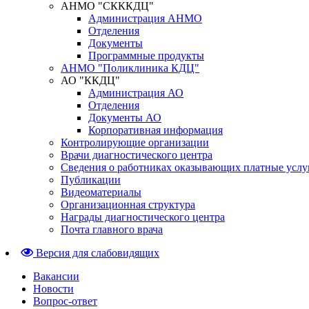
АНМО "СКККДЦ"
Администрация АНМО
Отделения
Документы
Программные продукты
АНМО "Поликлиника КДЦ"
АО "ККДЦ"
Администрация АО
Отделения
Документы АО
Корпоративная информация
Контролирующие организации
Врачи диагностического центра
Сведения о работниках оказывающих платные услу
Публикации
Видеоматериалы
Организационная структура
Награды диагностического центра
Почта главного врача
Версия для слабовидящих
Вакансии
Новости
Вопрос-ответ