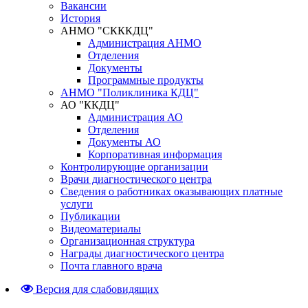
Вакансии
История
АНМО "СКККДЦ"
Администрация АНМО
Отделения
Документы
Программные продукты
АНМО "Поликлиника КДЦ"
АО "ККДЦ"
Администрация АО
Отделения
Документы АО
Корпоративная информация
Контролирующие организации
Врачи диагностического центра
Сведения о работниках оказывающих платные
услуги
Публикации
Видеоматериалы
Организационная структура
Награды диагностического центра
Почта главного врача
Версия для слабовидящих