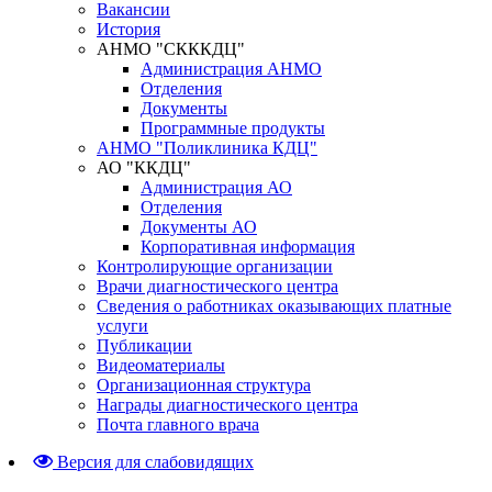
Вакансии
История
АНМО "СКККДЦ"
Администрация АНМО
Отделения
Документы
Программные продукты
АНМО "Поликлиника КДЦ"
АО "ККДЦ"
Администрация АО
Отделения
Документы АО
Корпоративная информация
Контролирующие организации
Врачи диагностического центра
Сведения о работниках оказывающих платные
услуги
Публикации
Видеоматериалы
Организационная структура
Награды диагностического центра
Почта главного врача
Версия для слабовидящих