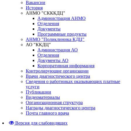
Вакансии
История
АНМО "СКККДЦ"
Администрация АНМО
Отделения
Документы
Программные продукты
АНМО "Поликлиника КДЦ"
АО "ККДЦ"
Администрация АО
Отделения
Документы АО
Корпоративная информация
Контролирующие организации
Врачи диагностического центра
Сведения о работниках оказывающих платные
услуги
Публикации
Видеоматериалы
Организационная структура
Награды диагностического центра
Почта главного врача
Версия для слабовидящих