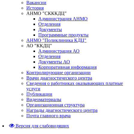
Вакансии
История
АНМО "СКККДЦ"
Администрация АНМО
Отделения
Документы
Программные продукты
АНМО "Поликлиника КДЦ"
АО "ККДЦ"
Администрация АО
Отделения
Документы АО
Корпоративная информация
Контролирующие организации
Врачи диагностического центра
Сведения о работниках оказывающих платные
услуги
Публикации
Видеоматериалы
Организационная структура
Награды диагностического центра
Почта главного врача
Версия для слабовидящих