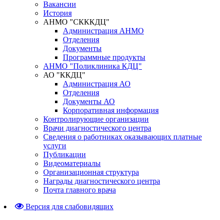
Вакансии
История
АНМО "СКККДЦ"
Администрация АНМО
Отделения
Документы
Программные продукты
АНМО "Поликлиника КДЦ"
АО "ККДЦ"
Администрация АО
Отделения
Документы АО
Корпоративная информация
Контролирующие организации
Врачи диагностического центра
Сведения о работниках оказывающих платные
услуги
Публикации
Видеоматериалы
Организационная структура
Награды диагностического центра
Почта главного врача
Версия для слабовидящих