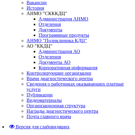
Вакансии
История
АНМО "СКККДЦ"
Администрация АНМО
Отделения
Документы
Программные продукты
АНМО "Поликлиника КДЦ"
АО "ККДЦ"
Администрация АО
Отделения
Документы АО
Корпоративная информация
Контролирующие организации
Врачи диагностического центра
Сведения о работниках оказывающих платные
услуги
Публикации
Видеоматериалы
Организационная структура
Награды диагностического центра
Почта главного врача
Версия для слабовидящих