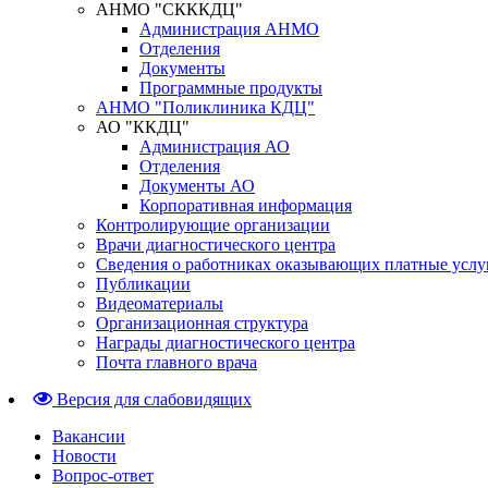
АНМО "СКККДЦ"
Администрация АНМО
Отделения
Документы
Программные продукты
АНМО "Поликлиника КДЦ"
АО "ККДЦ"
Администрация АО
Отделения
Документы АО
Корпоративная информация
Контролирующие организации
Врачи диагностического центра
Сведения о работниках оказывающих платные услу
Публикации
Видеоматериалы
Организационная структура
Награды диагностического центра
Почта главного врача
Версия для слабовидящих
Вакансии
Новости
Вопрос-ответ