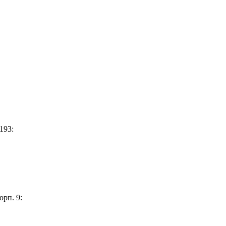
193:
орп. 9: