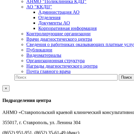
АНМО "Поликлиника КДЦ"
АО "ККДЦ"
Администрация АО
Отделения
Документы АО
Корпоративная информация
Контролирующие организации
Врачи диагностического центра
Сведения о работниках оказывающих платные услу
Публикации
Видеоматериалы
Организационная структура
Награды диагностического центра
Почта главного врача
×
Подразделения центра
АНМО «Ставропольский краевой клинический консультативно
355017, г. Ставрополь, ул. Ленина 304
(8652) 951-951, (8652) 35-61-49 (факс)