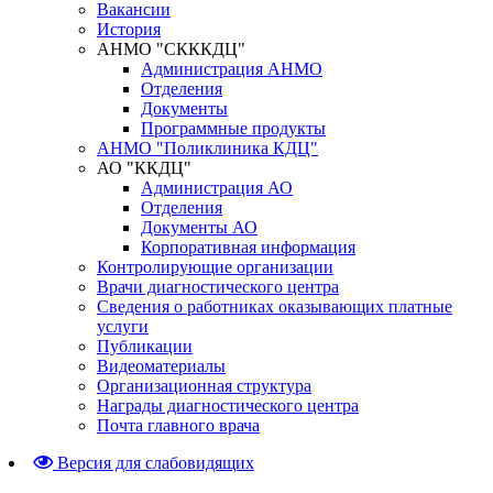
Вакансии
История
АНМО "СКККДЦ"
Администрация АНМО
Отделения
Документы
Программные продукты
АНМО "Поликлиника КДЦ"
АО "ККДЦ"
Администрация АО
Отделения
Документы АО
Корпоративная информация
Контролирующие организации
Врачи диагностического центра
Сведения о работниках оказывающих платные
услуги
Публикации
Видеоматериалы
Организационная структура
Награды диагностического центра
Почта главного врача
Версия для слабовидящих