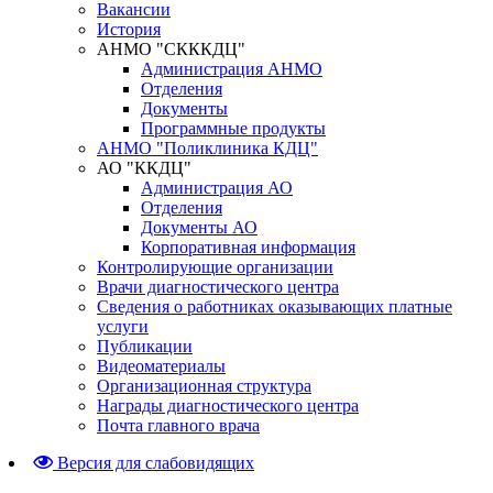
Вакансии
История
АНМО "СКККДЦ"
Администрация АНМО
Отделения
Документы
Программные продукты
АНМО "Поликлиника КДЦ"
АО "ККДЦ"
Администрация АО
Отделения
Документы АО
Корпоративная информация
Контролирующие организации
Врачи диагностического центра
Сведения о работниках оказывающих платные
услуги
Публикации
Видеоматериалы
Организационная структура
Награды диагностического центра
Почта главного врача
Версия для слабовидящих