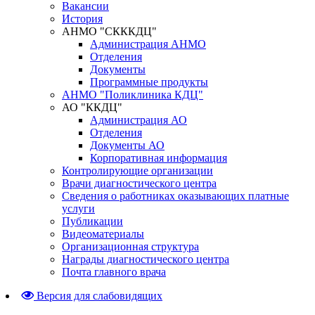
Вакансии
История
АНМО "СКККДЦ"
Администрация АНМО
Отделения
Документы
Программные продукты
АНМО "Поликлиника КДЦ"
АО "ККДЦ"
Администрация АО
Отделения
Документы АО
Корпоративная информация
Контролирующие организации
Врачи диагностического центра
Сведения о работниках оказывающих платные
услуги
Публикации
Видеоматериалы
Организационная структура
Награды диагностического центра
Почта главного врача
Версия для слабовидящих