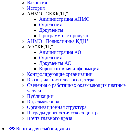
Вакансии
История
АНМО "СКККДЦ"
Администрация АНМО
Отделения
Документы
Программные продукты
АНМО "Поликлиника КДЦ"
АО "ККДЦ"
Администрация АО
Отделения
Документы АО
Корпоративная информация
Контролирующие организации
Врачи диагностического центра
Сведения о работниках оказывающих платные
услуги
Публикации
Видеоматериалы
Организационная структура
Награды диагностического центра
Почта главного врача
Версия для слабовидящих