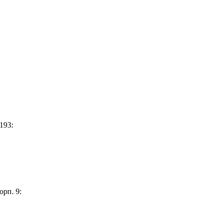
193:
орп. 9: