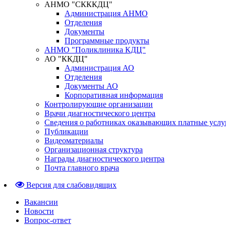
АНМО "СКККДЦ"
Администрация АНМО
Отделения
Документы
Программные продукты
АНМО "Поликлиника КДЦ"
АО "ККДЦ"
Администрация АО
Отделения
Документы АО
Корпоративная информация
Контролирующие организации
Врачи диагностического центра
Сведения о работниках оказывающих платные услу
Публикации
Видеоматериалы
Организационная структура
Награды диагностического центра
Почта главного врача
Версия для слабовидящих
Вакансии
Новости
Вопрос-ответ