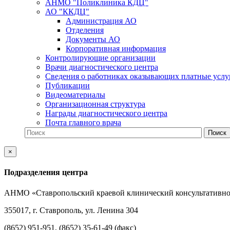
АНМО "Поликлиника КДЦ"
АО "ККДЦ"
Администрация АО
Отделения
Документы АО
Корпоративная информация
Контролирующие организации
Врачи диагностического центра
Сведения о работниках оказывающих платные услу
Публикации
Видеоматериалы
Организационная структура
Награды диагностического центра
Почта главного врача
×
Подразделения центра
АНМО «Ставропольский краевой клинический консультативно
355017, г. Ставрополь, ул. Ленина 304
(8652) 951-951, (8652) 35-61-49 (факс)