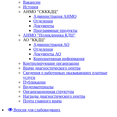
Вакансии
История
АНМО "СКККДЦ"
Администрация АНМО
Отделения
Документы
Программные продукты
АНМО "Поликлиника КДЦ"
АО "ККДЦ"
Администрация АО
Отделения
Документы АО
Корпоративная информация
Контролирующие организации
Врачи диагностического центра
Сведения о работниках оказывающих платные
услуги
Публикации
Видеоматериалы
Организационная структура
Награды диагностического центра
Почта главного врача
Версия для слабовидящих