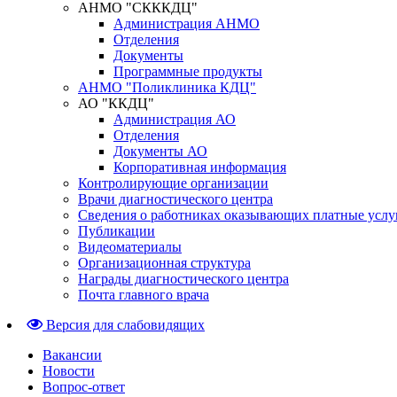
АНМО "СКККДЦ"
Администрация АНМО
Отделения
Документы
Программные продукты
АНМО "Поликлиника КДЦ"
АО "ККДЦ"
Администрация АО
Отделения
Документы АО
Корпоративная информация
Контролирующие организации
Врачи диагностического центра
Сведения о работниках оказывающих платные услу
Публикации
Видеоматериалы
Организационная структура
Награды диагностического центра
Почта главного врача
Версия для слабовидящих
Вакансии
Новости
Вопрос-ответ