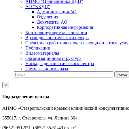
АНМО "Поликлиника КДЦ"
АО "ККДЦ"
Администрация АО
Отделения
Документы АО
Корпоративная информация
Контролирующие организации
Врачи диагностического центра
Сведения о работниках оказывающих платные услу
Публикации
Видеоматериалы
Организационная структура
Награды диагностического центра
Почта главного врача
×
Подразделения центра
АНМО «Ставропольский краевой клинический консультативно
355017, г. Ставрополь, ул. Ленина 304
(8652) 951-951, (8652) 35-61-49 (факс)