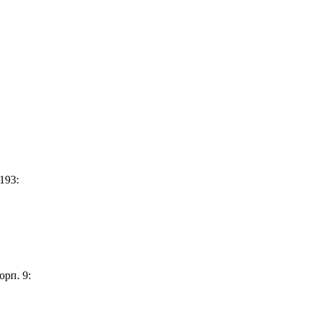
193:
орп. 9: