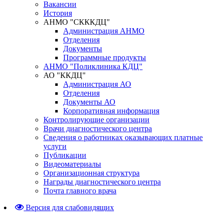
Вакансии
История
АНМО "СКККДЦ"
Администрация АНМО
Отделения
Документы
Программные продукты
АНМО "Поликлиника КДЦ"
АО "ККДЦ"
Администрация АО
Отделения
Документы АО
Корпоративная информация
Контролирующие организации
Врачи диагностического центра
Сведения о работниках оказывающих платные
услуги
Публикации
Видеоматериалы
Организационная структура
Награды диагностического центра
Почта главного врача
Версия для слабовидящих