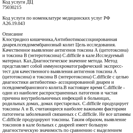
Код услуги ДЦ
75030215
Код услуги по номенклатуре медицинских услуг РФ
A26.19.043
Описание
Клостридиоз кишечника,Антибиотикоассоциированная
диарея.псевдомембранозный колит Цель исследования.
Качественное выявление антигенов токсина А (цитотоксина)
и токсина В (энтеротоксина) C.difficile в кале.Исследуемый
материал. Кал.Диагностическое значение метода. Метод
представляет собой иммунохроматографический экспресс-
тест для качественного выявления антигенов токсина А
(цитотоксина) и токсина В (энтеротоксина) C.difficile с целью
диагностики антибиотико- ассоциированной диареи и
псевдомембранозного колита.В настоящее время C.difficile -
один из наиболее распространенных патогенов и частая
причина внутрибольничных инфекций в больницах,
родильных домах, домах престарелых. C.difficile продуцирует
токсины А и В, считающиеся наиболее важными факторами
патогенеза заболеваний связанных с C.difficile. Не все штаммы
C.difficile продуцируют токсины. Таким образом, выявление
токсинов в кале больных с диареей имеет большую
диагностическую значимость по сравнению с выделением