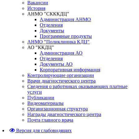
Вакансии
История
АНМО "СКККДЦ"
Администрация АНМО
Отделения
Документы
Программные продукты
АНМО "Поликлиника КДЦ"
АО "ККДЦ"
Администрация АО
Отделения
Документы АО
Корпоративная информация
Контролирующие организации
Врачи диагностического центра
Сведения о работниках оказывающих платные
услуги
Публикации
Видеоматериалы
Организационная структура
Награды диагностического центра
Почта главного врача
Версия для слабовидящих