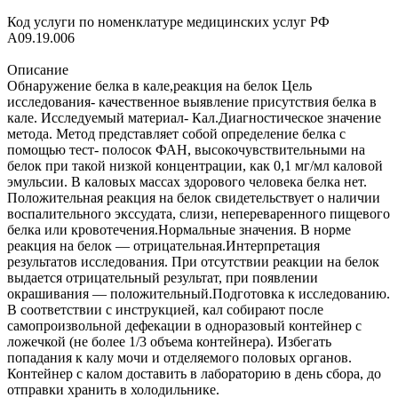
Код услуги по номенклатуре медицинских услуг РФ
A09.19.006
Описание
Обнаружение белка в кале,реакция на белок Цель
исследования- качественное выявление присутствия белка в
кале. Исследуемый материал- Кал.Диагностическое значение
метода. Метод представляет собой определение белка с
помощью тест- полосок ФАН, высокочувствительными на
белок при такой низкой концентрации, как 0,1 мг/мл каловой
эмульсии. В каловых массах здорового человека белка нет.
Положительная реакция на белок свидетельствует о наличии
воспалительного экссудата, слизи, непереваренного пищевого
белка или кровотечения.Нормальные значения. В норме
реакция на белок — отрицательная.Интерпретация
результатов исследования. При отсутствии реакции на белок
выдается отрицательный результат, при появлении
окрашивания — положительный.Подготовка к исследованию.
В соответствии с инструкцией, кал собирают после
самопроизвольной дефекации в одноразовый контейнер с
ложечкой (не более 1/3 объема контейнера). Избегать
попадания к калу мочи и отделяемого половых органов.
Контейнер с калом доставить в лабораторию в день сбора, до
отправки хранить в холодильнике.