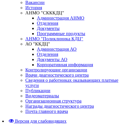
Вакансии
История
АНМО "СКККДЦ"
Администрация АНМО
Отделения
Документы
Программные продукты
АНМО "Поликлиника КДЦ"
АО "ККДЦ"
Администрация АО
Отделения
Документы АО
Корпоративная информация
Контролирующие организации
Врачи диагностического центра
Сведения о работниках оказывающих платные
услуги
Публикации
Видеоматериалы
Организационная структура
Награды диагностического центра
Почта главного врача
Версия для слабовидящих