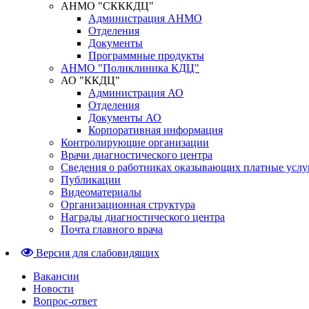
АНМО "СКККДЦ"
Администрация АНМО
Отделения
Документы
Программные продукты
АНМО "Поликлиника КДЦ"
АО "ККДЦ"
Администрация АО
Отделения
Документы АО
Корпоративная информация
Контролирующие организации
Врачи диагностического центра
Сведения о работниках оказывающих платные услу
Публикации
Видеоматериалы
Организационная структура
Награды диагностического центра
Почта главного врача
Версия для слабовидящих
Вакансии
Новости
Вопрос-ответ