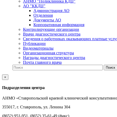
АНМО "Поликлиника КДЦ"
АО "ККДЦ"
Администрация АО
Отделения
Документы АО
Корпоративная информация
Контролирующие организации
Врачи диагностического центра
Сведения о работниках оказывающих платные услу
Публикации
Видеоматериалы
Организационная структура
Награды диагностического центра
Почта главного врача
×
Подразделения центра
АНМО «Ставропольский краевой клинический консультативно
355017, г. Ставрополь, ул. Ленина 304
(8652) 951-951, (8652) 35-61-49 (факс)