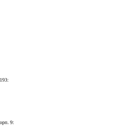
193:
орп. 9: