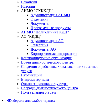
Вакансии
История
АНМО "СКККДЦ"
Администрация АНМО
Отделения
Документы
Программные продукты
АНМО "Поликлиника КДЦ"
АО "ККДЦ"
Администрация АО
Отделения
Документы АО
Корпоративная информация
Контролирующие организации
Врачи диагностического центра
Сведения о работниках оказывающих платные
услуги
Публикации
Видеоматериалы
Организационная структура
Награды диагностического центра
Почта главного врача
Версия для слабовидящих