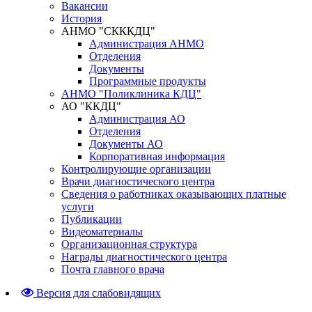
Вакансии
История
АНМО "СКККДЦ"
Администрация АНМО
Отделения
Документы
Программные продукты
АНМО "Поликлиника КДЦ"
АО "ККДЦ"
Администрация АО
Отделения
Документы АО
Корпоративная информация
Контролирующие организации
Врачи диагностического центра
Сведения о работниках оказывающих платные
услуги
Публикации
Видеоматериалы
Организационная структура
Награды диагностического центра
Почта главного врача
Версия для слабовидящих