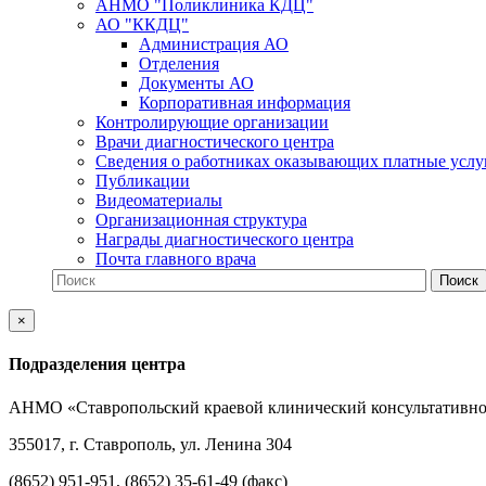
АНМО "Поликлиника КДЦ"
АО "ККДЦ"
Администрация АО
Отделения
Документы АО
Корпоративная информация
Контролирующие организации
Врачи диагностического центра
Сведения о работниках оказывающих платные услу
Публикации
Видеоматериалы
Организационная структура
Награды диагностического центра
Почта главного врача
×
Подразделения центра
АНМО «Ставропольский краевой клинический консультативно
355017, г. Ставрополь, ул. Ленина 304
(8652) 951-951, (8652) 35-61-49 (факс)