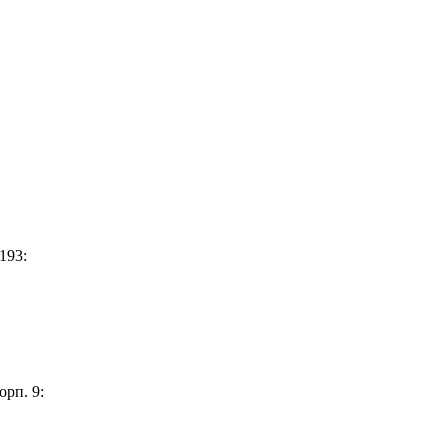
193:
орп. 9: