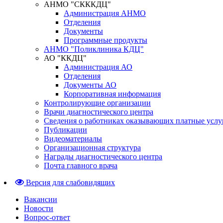
АНМО "СКККДЦ"
Администрация АНМО
Отделения
Документы
Программные продукты
АНМО "Поликлиника КДЦ"
АО "ККДЦ"
Администрация АО
Отделения
Документы АО
Корпоративная информация
Контролирующие организации
Врачи диагностического центра
Сведения о работниках оказывающих платные услу
Публикации
Видеоматериалы
Организационная структура
Награды диагностического центра
Почта главного врача
Версия для слабовидящих
Вакансии
Новости
Вопрос-ответ