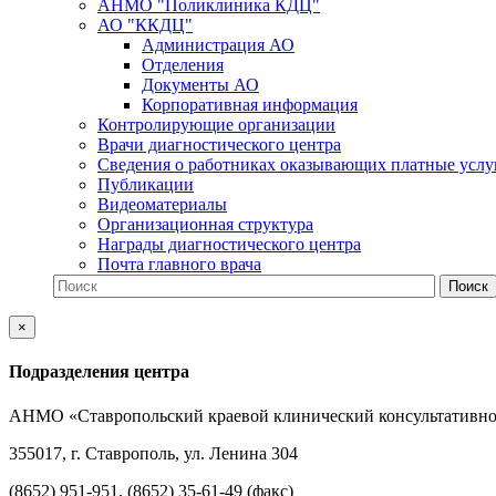
АНМО "Поликлиника КДЦ"
АО "ККДЦ"
Администрация АО
Отделения
Документы АО
Корпоративная информация
Контролирующие организации
Врачи диагностического центра
Сведения о работниках оказывающих платные услу
Публикации
Видеоматериалы
Организационная структура
Награды диагностического центра
Почта главного врача
×
Подразделения центра
АНМО «Ставропольский краевой клинический консультативно
355017, г. Ставрополь, ул. Ленина 304
(8652) 951-951, (8652) 35-61-49 (факс)