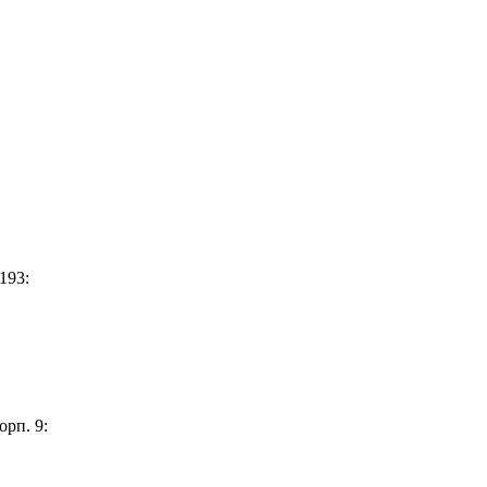
193:
орп. 9: