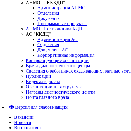
АНМО "СКККДЦ"
Администрация АНМО
Отделения
Документы
Программные продукты
АНМО "Поликлиника КДЦ"
АО "ККДЦ"
Администрация АО
Отделения
Документы АО
Корпоративная информация
Контролирующие организации
Врачи диагностического центра
Сведения о работниках оказывающих платные услу
Публикации
Видеоматериалы
Организационная структура
Награды диагностического центра
Почта главного врача
Версия для слабовидящих
Вакансии
Новости
Вопрос-ответ