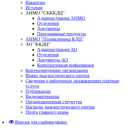
Вакансии
История
АНМО "СКККДЦ"
Администрация АНМО
Отделения
Документы
Программные продукты
АНМО "Поликлиника КДЦ"
АО "ККДЦ"
Администрация АО
Отделения
Документы АО
Корпоративная информация
Контролирующие организации
Врачи диагностического центра
Сведения о работниках оказывающих платные
услуги
Публикации
Видеоматериалы
Организационная структура
Награды диагностического центра
Почта главного врача
Версия для слабовидящих