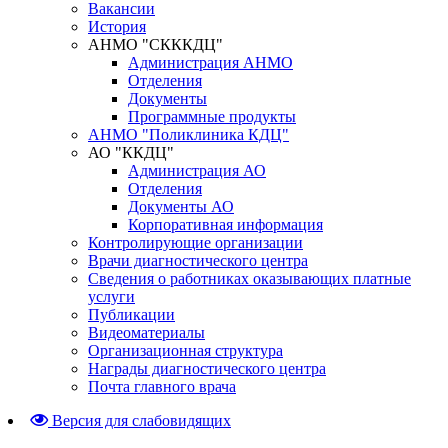
Вакансии
История
АНМО "СКККДЦ"
Администрация АНМО
Отделения
Документы
Программные продукты
АНМО "Поликлиника КДЦ"
АО "ККДЦ"
Администрация АО
Отделения
Документы АО
Корпоративная информация
Контролирующие организации
Врачи диагностического центра
Сведения о работниках оказывающих платные
услуги
Публикации
Видеоматериалы
Организационная структура
Награды диагностического центра
Почта главного врача
Версия для слабовидящих