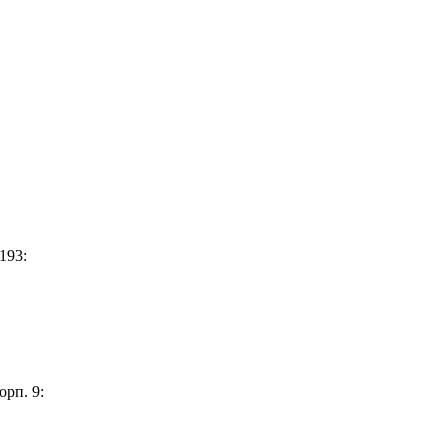
193:
орп. 9: