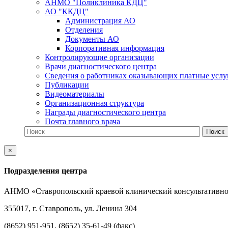
АНМО "Поликлиника КДЦ"
АО "ККДЦ"
Администрация АО
Отделения
Документы АО
Корпоративная информация
Контролирующие организации
Врачи диагностического центра
Сведения о работниках оказывающих платные услу
Публикации
Видеоматериалы
Организационная структура
Награды диагностического центра
Почта главного врача
×
Подразделения центра
АНМО «Ставропольский краевой клинический консультативно
355017, г. Ставрополь, ул. Ленина 304
(8652) 951-951, (8652) 35-61-49 (факс)