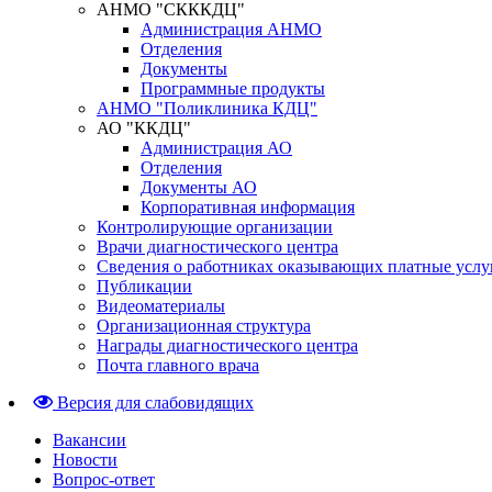
АНМО "СКККДЦ"
Администрация АНМО
Отделения
Документы
Программные продукты
АНМО "Поликлиника КДЦ"
АО "ККДЦ"
Администрация АО
Отделения
Документы АО
Корпоративная информация
Контролирующие организации
Врачи диагностического центра
Сведения о работниках оказывающих платные услу
Публикации
Видеоматериалы
Организационная структура
Награды диагностического центра
Почта главного врача
Версия для слабовидящих
Вакансии
Новости
Вопрос-ответ