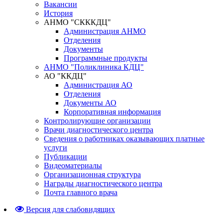
Вакансии
История
АНМО "СКККДЦ"
Администрация АНМО
Отделения
Документы
Программные продукты
АНМО "Поликлиника КДЦ"
АО "ККДЦ"
Администрация АО
Отделения
Документы АО
Корпоративная информация
Контролирующие организации
Врачи диагностического центра
Сведения о работниках оказывающих платные
услуги
Публикации
Видеоматериалы
Организационная структура
Награды диагностического центра
Почта главного врача
Версия для слабовидящих