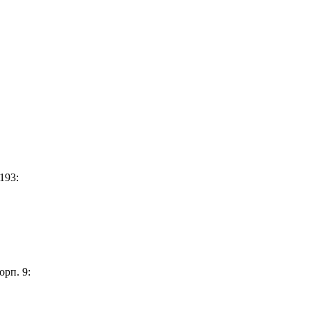
193:
орп. 9: