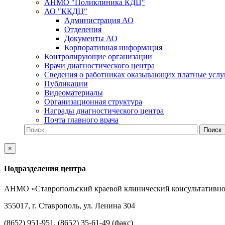
АНМО "Поликлиника КДЦ"
АО "ККДЦ"
Администрация АО
Отделения
Документы АО
Корпоративная информация
Контролирующие организации
Врачи диагностического центра
Сведения о работниках оказывающих платные услу
Публикации
Видеоматериалы
Организационная структура
Награды диагностического центра
Почта главного врача
×
Подразделения центра
АНМО «Ставропольский краевой клинический консультативно
355017, г. Ставрополь, ул. Ленина 304
(8652) 951-951, (8652) 35-61-49 (факс)