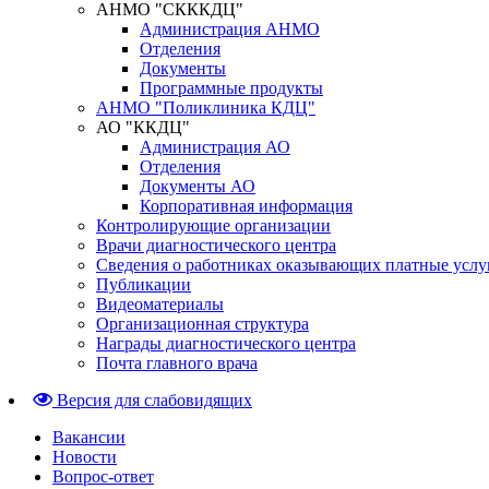
АНМО "СКККДЦ"
Администрация АНМО
Отделения
Документы
Программные продукты
АНМО "Поликлиника КДЦ"
АО "ККДЦ"
Администрация АО
Отделения
Документы АО
Корпоративная информация
Контролирующие организации
Врачи диагностического центра
Сведения о работниках оказывающих платные услу
Публикации
Видеоматериалы
Организационная структура
Награды диагностического центра
Почта главного врача
Версия для слабовидящих
Вакансии
Новости
Вопрос-ответ