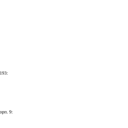
193:
орп. 9: