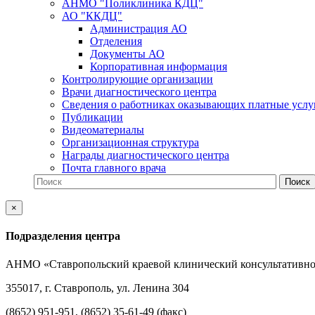
АНМО "Поликлиника КДЦ"
АО "ККДЦ"
Администрация АО
Отделения
Документы АО
Корпоративная информация
Контролирующие организации
Врачи диагностического центра
Сведения о работниках оказывающих платные услу
Публикации
Видеоматериалы
Организационная структура
Награды диагностического центра
Почта главного врача
×
Подразделения центра
АНМО «Ставропольский краевой клинический консультативно
355017, г. Ставрополь, ул. Ленина 304
(8652) 951-951, (8652) 35-61-49 (факс)