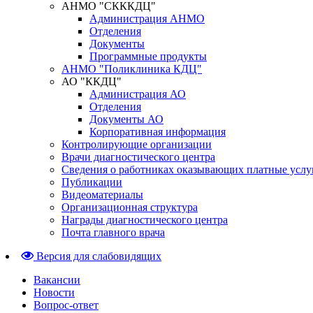
АНМО "СКККДЦ"
Администрация АНМО
Отделения
Документы
Программные продукты
АНМО "Поликлиника КДЦ"
АО "ККДЦ"
Администрация АО
Отделения
Документы АО
Корпоративная информация
Контролирующие организации
Врачи диагностического центра
Сведения о работниках оказывающих платные услу
Публикации
Видеоматериалы
Организационная структура
Награды диагностического центра
Почта главного врача
Версия для слабовидящих
Вакансии
Новости
Вопрос-ответ