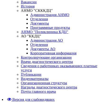
Вакансии
История
АНМО "СКККДЦ"
Администрация АНМО
Отделения
Документы
Программные продукты
АНМО "Поликлиника КДЦ"
АО "ККДЦ"
Администрация АО
Отделения
Документы АО
Корпоративная информация
Контролирующие организации
Врачи диагностического центра
Сведения о работниках оказывающих платные
услуги
Публикации
Видеоматериалы
Организационная структура
Награды диагностического центра
Почта главного врача
Версия для слабовидящих