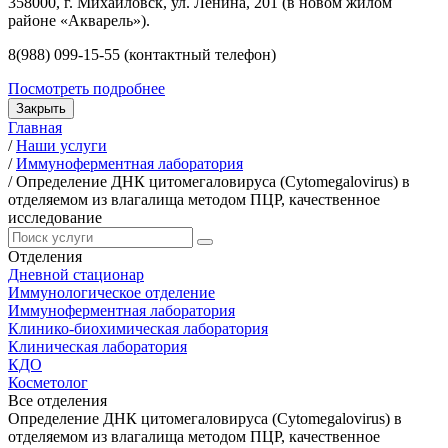
358000, г. Михайловск, ул. Ленина, 201 (в новом жилом
районе «Акварель»).
8(988) 099-15-55 (контактный телефон)
Посмотреть подробнее
Закрыть
Главная
/
Наши услуги
/
Иммуноферментная лаборатория
/
Определение ДНК цитомегаловируса (Cytomegalovirus) в
отделяемом из влагалища методом ПЦР, качественное
исследование
Отделения
Дневной стационар
Иммунологическое отделение
Иммуноферментная лаборатория
Клинико-биохимическая лаборатория
Клиническая лаборатория
КДО
Косметолог
Все отделения
Определение ДНК цитомегаловируса (Cytomegalovirus) в
отделяемом из влагалища методом ПЦР, качественное