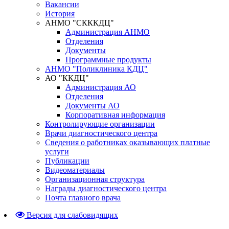
Вакансии
История
АНМО "СКККДЦ"
Администрация АНМО
Отделения
Документы
Программные продукты
АНМО "Поликлиника КДЦ"
АО "ККДЦ"
Администрация АО
Отделения
Документы АО
Корпоративная информация
Контролирующие организации
Врачи диагностического центра
Сведения о работниках оказывающих платные
услуги
Публикации
Видеоматериалы
Организационная структура
Награды диагностического центра
Почта главного врача
Версия для слабовидящих