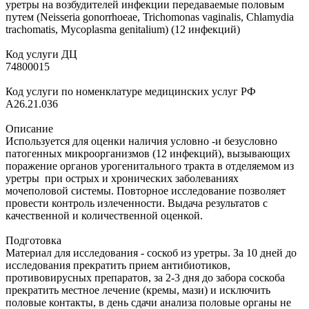
уретры на возбудителей инфекции передаваемые половым
путем (Neisseria gonorrhoeae, Trichomonas vaginalis, Chlamydia
trachomatis, Mycoplasma genitalium) (12 инфекций)
Код услуги ДЦ
74800015
Код услуги по номенклатуре медицинских услуг РФ
A26.21.036
Описание
Используется для оценки наличия условно -и безусловно
патогенных микроорганизмов (12 инфекций), вызывающих
поражение органов урогенитального тракта в отделяемом из
уретры при острых и хронических заболеваниях
мочеполовой системы. Повторное исследование позволяет
провести контроль излеченности. Выдача результатов с
качественной и количественной оценкой.
Подготовка
Материал для исследования - соскоб из уретры. За 10 дней до
исследования прекратить прием антибиотиков,
противовирусных препаратов, за 2-3 дня до забора соскоба
прекратить местное лечение (кремы, мази) и исключить
половые контакты, в день сдачи анализа половые органы не