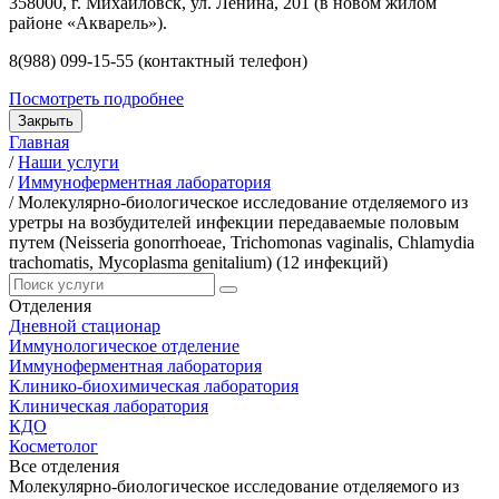
358000, г. Михайловск, ул. Ленина, 201 (в новом жилом
районе «Акварель»).
8(988) 099-15-55 (контактный телефон)
Посмотреть подробнее
Закрыть
Главная
/
Наши услуги
/
Иммуноферментная лаборатория
/
Молекулярно-биологическое исследование отделяемого из
уретры на возбудителей инфекции передаваемые половым
путем (Neisseria gonorrhoeae, Trichomonas vaginalis, Chlamydia
trachomatis, Mycoplasma genitalium) (12 инфекций)
Отделения
Дневной стационар
Иммунологическое отделение
Иммуноферментная лаборатория
Клинико-биохимическая лаборатория
Клиническая лаборатория
КДО
Косметолог
Все отделения
Молекулярно-биологическое исследование отделяемого из