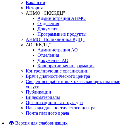
Вакансии
История
АНМО "СКККДЦ"
Администрация АНМО
Отделения
Документы
Программные продукты
АНМО "Поликлиника КДЦ"
АО "ККДЦ"
Администрация АО
Отделения
Документы АО
Корпоративная информация
Контролирующие организации
Врачи диагностического центра
Сведения о работниках оказывающих платные
услуги
Публикации
Видеоматериалы
Организационная структура
Награды диагностического центра
Почта главного врача
Версия для слабовидящих