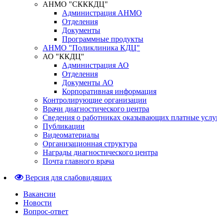
АНМО "СКККДЦ"
Администрация АНМО
Отделения
Документы
Программные продукты
АНМО "Поликлиника КДЦ"
АО "ККДЦ"
Администрация АО
Отделения
Документы АО
Корпоративная информация
Контролирующие организации
Врачи диагностического центра
Сведения о работниках оказывающих платные услу
Публикации
Видеоматериалы
Организационная структура
Награды диагностического центра
Почта главного врача
Версия для слабовидящих
Вакансии
Новости
Вопрос-ответ