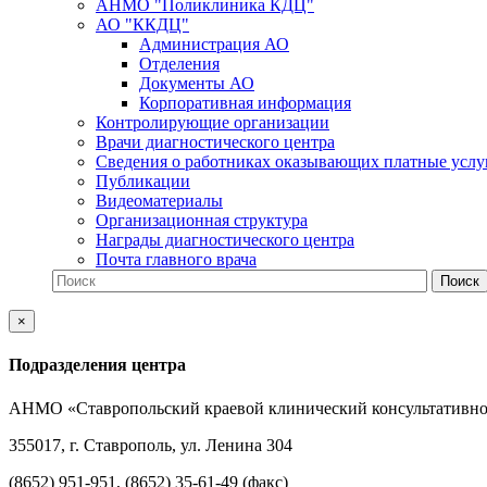
АНМО "Поликлиника КДЦ"
АО "ККДЦ"
Администрация АО
Отделения
Документы АО
Корпоративная информация
Контролирующие организации
Врачи диагностического центра
Сведения о работниках оказывающих платные услу
Публикации
Видеоматериалы
Организационная структура
Награды диагностического центра
Почта главного врача
×
Подразделения центра
АНМО «Ставропольский краевой клинический консультативно
355017, г. Ставрополь, ул. Ленина 304
(8652) 951-951, (8652) 35-61-49 (факс)