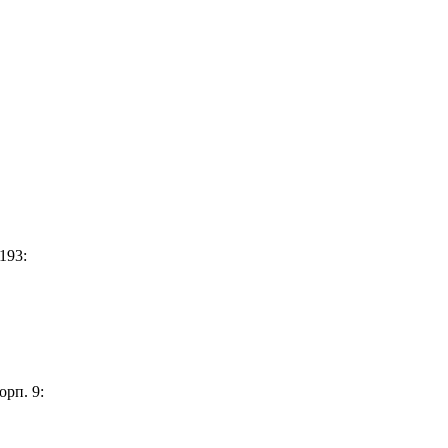
193:
орп. 9: