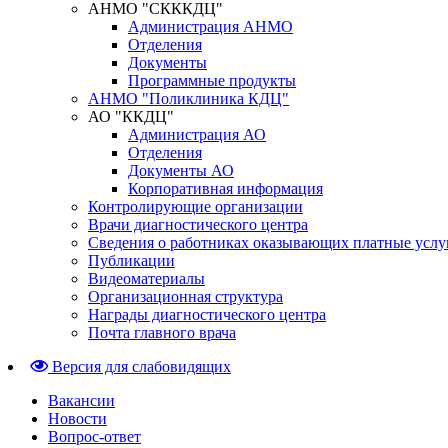
АНМО "СКККДЦ"
Администрация АНМО
Отделения
Документы
Программные продукты
АНМО "Поликлиника КДЦ"
АО "ККДЦ"
Администрация АО
Отделения
Документы АО
Корпоративная информация
Контролирующие организации
Врачи диагностического центра
Сведения о работниках оказывающих платные услу
Публикации
Видеоматериалы
Организационная структура
Награды диагностического центра
Почта главного врача
Версия для слабовидящих
Вакансии
Новости
Вопрос-ответ