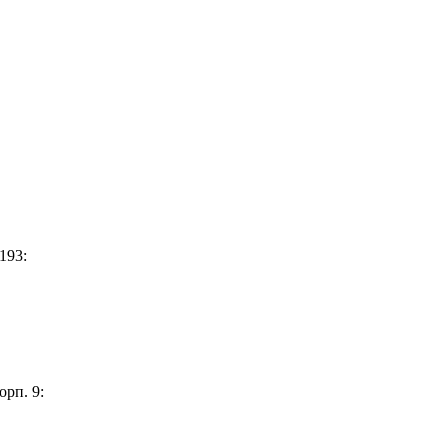
193:
орп. 9: