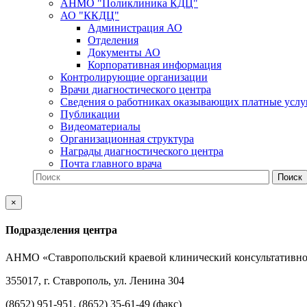
АНМО "Поликлиника КДЦ"
АО "ККДЦ"
Администрация АО
Отделения
Документы АО
Корпоративная информация
Контролирующие организации
Врачи диагностического центра
Сведения о работниках оказывающих платные услу
Публикации
Видеоматериалы
Организационная структура
Награды диагностического центра
Почта главного врача
×
Подразделения центра
АНМО «Ставропольский краевой клинический консультативно
355017, г. Ставрополь, ул. Ленина 304
(8652) 951-951, (8652) 35-61-49 (факс)