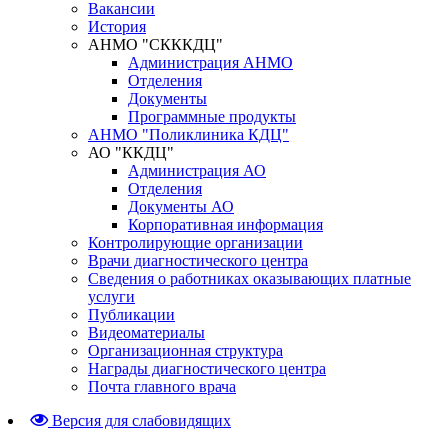
Вакансии
История
АНМО "СКККДЦ"
Администрация АНМО
Отделения
Документы
Программные продукты
АНМО "Поликлиника КДЦ"
АО "ККДЦ"
Администрация АО
Отделения
Документы АО
Корпоративная информация
Контролирующие организации
Врачи диагностического центра
Сведения о работниках оказывающих платные
услуги
Публикации
Видеоматериалы
Организационная структура
Награды диагностического центра
Почта главного врача
Версия для слабовидящих