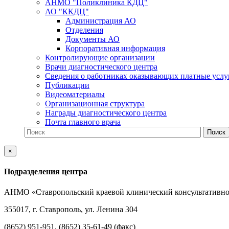
АНМО "Поликлиника КДЦ"
АО "ККДЦ"
Администрация АО
Отделения
Документы АО
Корпоративная информация
Контролирующие организации
Врачи диагностического центра
Сведения о работниках оказывающих платные услу
Публикации
Видеоматериалы
Организационная структура
Награды диагностического центра
Почта главного врача
×
Подразделения центра
АНМО «Ставропольский краевой клинический консультативно
355017, г. Ставрополь, ул. Ленина 304
(8652) 951-951, (8652) 35-61-49 (факс)