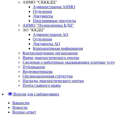
АНМО "СКККДЦ"
Администрация АНМО
Отделения
Документы
Программные продукты
АНМО "Поликлиника КДЦ"
АО "ККДЦ"
Администрация АО
Отделения
Документы АО
Корпоративная информация
Контролирующие организации
Врачи диагностического центра
Сведения о работниках оказывающих платные услу
Публикации
Видеоматериалы
Организационная структура
Награды диагностического центра
Почта главного врача
Версия для слабовидящих
Вакансии
Новости
Вопрос-ответ