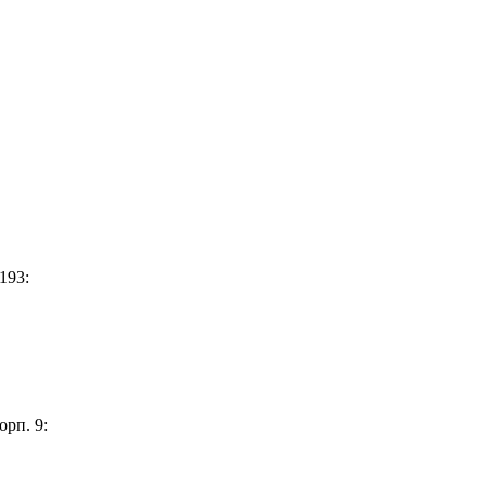
193:
орп. 9: