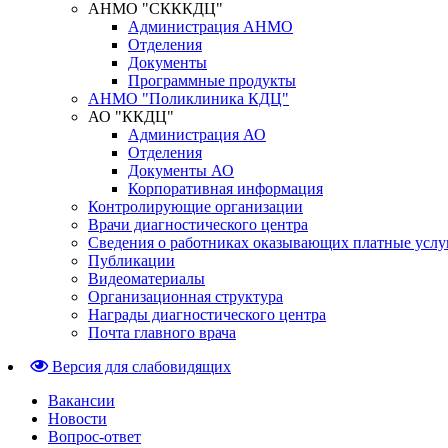
АНМО "СКККДЦ"
Администрация АНМО
Отделения
Документы
Программные продукты
АНМО "Поликлиника КДЦ"
АО "ККДЦ"
Администрация АО
Отделения
Документы АО
Корпоративная информация
Контролирующие организации
Врачи диагностического центра
Сведения о работниках оказывающих платные услу
Публикации
Видеоматериалы
Организационная структура
Награды диагностического центра
Почта главного врача
Версия для слабовидящих
Вакансии
Новости
Вопрос-ответ