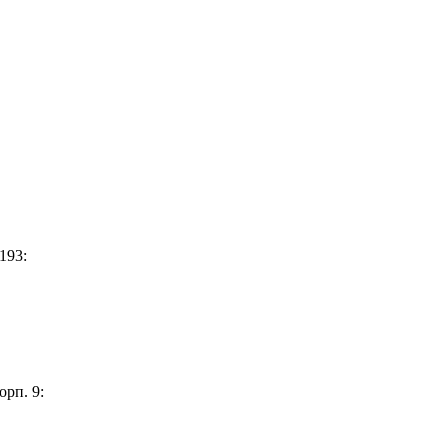
193:
орп. 9: