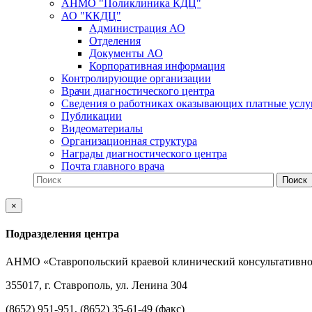
АНМО "Поликлиника КДЦ"
АО "ККДЦ"
Администрация АО
Отделения
Документы АО
Корпоративная информация
Контролирующие организации
Врачи диагностического центра
Сведения о работниках оказывающих платные услу
Публикации
Видеоматериалы
Организационная структура
Награды диагностического центра
Почта главного врача
×
Подразделения центра
АНМО «Ставропольский краевой клинический консультативно
355017, г. Ставрополь, ул. Ленина 304
(8652) 951-951, (8652) 35-61-49 (факс)