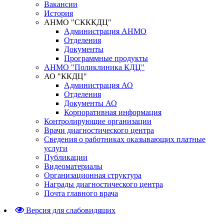
Вакансии
История
АНМО "СКККДЦ"
Администрация АНМО
Отделения
Документы
Программные продукты
АНМО "Поликлиника КДЦ"
АО "ККДЦ"
Администрация АО
Отделения
Документы АО
Корпоративная информация
Контролирующие организации
Врачи диагностического центра
Сведения о работниках оказывающих платные
услуги
Публикации
Видеоматериалы
Организационная структура
Награды диагностического центра
Почта главного врача
Версия для слабовидящих