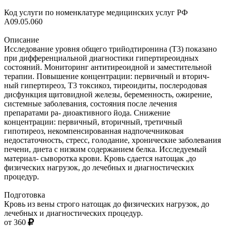
Код услуги по номенклатуре медицинских услуг РФ
A09.05.060
Описание
Исследование уровня общего трийодтиронина (T3) показано
при дифференциальной диагностики гипертиреоидных
состояний. Мониторинг антитиреоидной и заместительной
терапии. Повышение концентрации: первичный и вторич-
ный гипертиреоз, Т3 токсикоз, тиреоидиты, послеродовая
дисфункция щитовидной железы, беременность, ожирение,
системные заболевания, состояния после лечения
препаратами ра- диоактивного йода. Снижение
концентрации: первичный, вторичный, третичный
гипотиреоз, некомпенсированная надпочечниковая
недостаточность, стресс, голодание, хронические заболевания
печени, диета с низким содержанием белка. Исследуемый
материал- сыворотка крови. Кровь сдается натощак ,до
физических нагрузок, до лечебных и диагностических
процедур.
Подготовка
Кровь из вены строго натощак до физических нагрузок, до
лечебных и диагностических процедур.
от 360