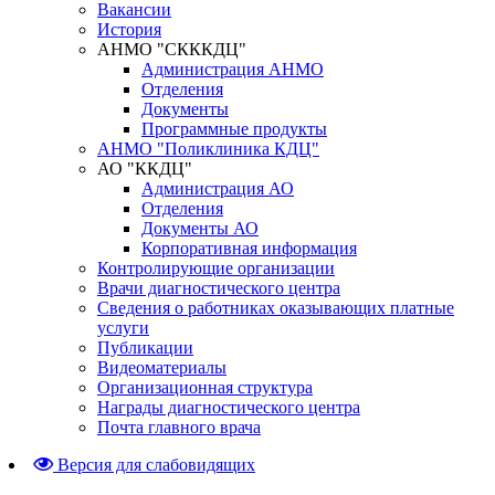
Вакансии
История
АНМО "СКККДЦ"
Администрация АНМО
Отделения
Документы
Программные продукты
АНМО "Поликлиника КДЦ"
АО "ККДЦ"
Администрация АО
Отделения
Документы АО
Корпоративная информация
Контролирующие организации
Врачи диагностического центра
Сведения о работниках оказывающих платные
услуги
Публикации
Видеоматериалы
Организационная структура
Награды диагностического центра
Почта главного врача
Версия для слабовидящих