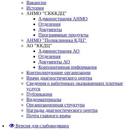
Вакансии
История
АНМО "СКККДЦ"
Администрация АНМО
Отделения
Документы
Программные продукты
АНМО "Поликлиника КДЦ"
АО "ККДЦ"
Администрация АО
Отделения
Документы АО
Корпоративная информация
Контролирующие организации
Врачи диагностического центра
Сведения о работниках оказывающих платные
услуги
Публикации
Видеоматериалы
Организационная структура
Награды диагностического центра
Почта главного врача
Версия для слабовидящих