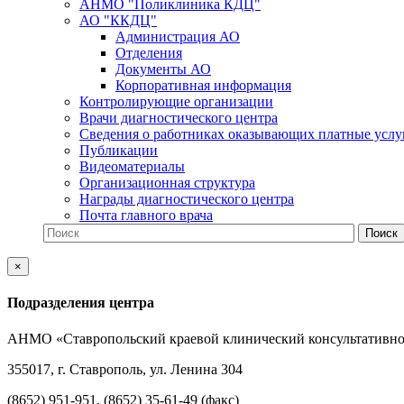
АНМО "Поликлиника КДЦ"
АО "ККДЦ"
Администрация АО
Отделения
Документы АО
Корпоративная информация
Контролирующие организации
Врачи диагностического центра
Сведения о работниках оказывающих платные услу
Публикации
Видеоматериалы
Организационная структура
Награды диагностического центра
Почта главного врача
×
Подразделения центра
АНМО «Ставропольский краевой клинический консультативно
355017, г. Ставрополь, ул. Ленина 304
(8652) 951-951, (8652) 35-61-49 (факс)