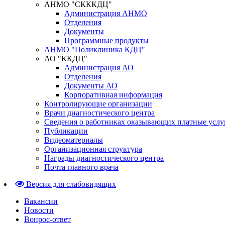
АНМО "СКККДЦ"
Администрация АНМО
Отделения
Документы
Программные продукты
АНМО "Поликлиника КДЦ"
АО "ККДЦ"
Администрация АО
Отделения
Документы АО
Корпоративная информация
Контролирующие организации
Врачи диагностического центра
Сведения о работниках оказывающих платные услу
Публикации
Видеоматериалы
Организационная структура
Награды диагностического центра
Почта главного врача
Версия для слабовидящих
Вакансии
Новости
Вопрос-ответ