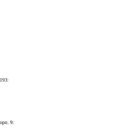
193:
орп. 9: