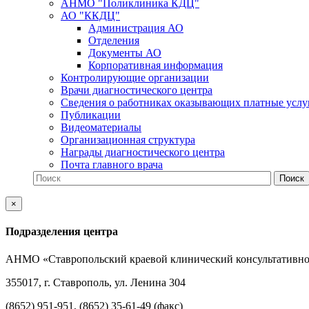
АНМО "Поликлиника КДЦ"
АО "ККДЦ"
Администрация АО
Отделения
Документы АО
Корпоративная информация
Контролирующие организации
Врачи диагностического центра
Сведения о работниках оказывающих платные услу
Публикации
Видеоматериалы
Организационная структура
Награды диагностического центра
Почта главного врача
×
Подразделения центра
АНМО «Ставропольский краевой клинический консультативно
355017, г. Ставрополь, ул. Ленина 304
(8652) 951-951, (8652) 35-61-49 (факс)