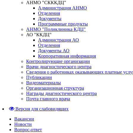
АНМО "СКККДЦ"
Администрация АНМО
Отделения
Документы
Программные продукты
АНМО "Поликлиника КДЦ"
АО "ККДЦ"
Администрация АО
Отделения
Документы АО
Корпоративная информация
Контролирующие организации
Врачи диагностического центра
Сведения о работниках оказывающих платные услу
Публикации
Видеоматериалы
Организационная структура
Награды диагностического центра
Почта главного врача
Версия для слабовидящих
Вакансии
Новости
Вопрос-ответ