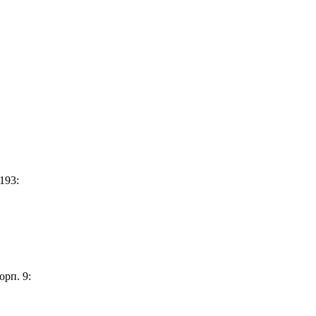
193:
орп. 9: